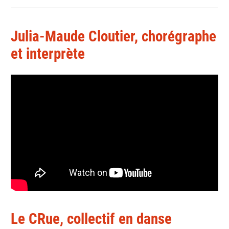
Julia-Maude Cloutier, chorégraphe
et interprète
Le CRue, collectif en danse