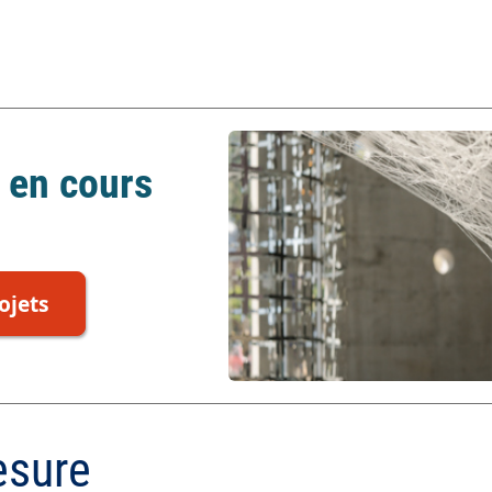
 en cours
ojets
esure