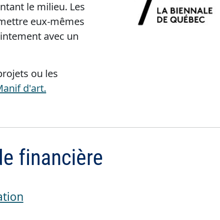
tant le milieu. Les
oumettre eux-mêmes
ointement avec un
rojets ou les
anif d'art.
e financière
ation