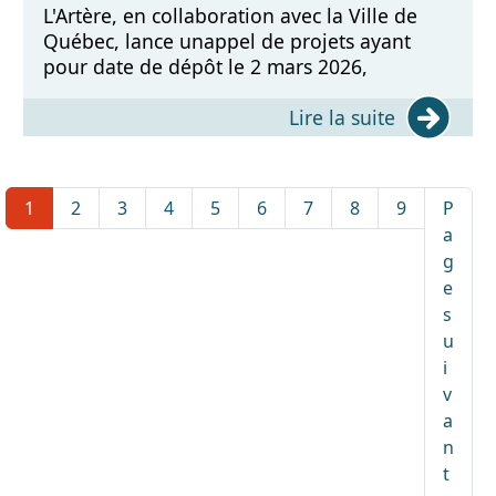
L'Artère, en collaboration avec la Ville de
Québec, lance unappel de projets ayant
pour date de dépôt le 2 mars 2026,
Lire la suite
1
2
3
4
5
6
7
8
9
P
a
g
e
s
u
i
v
a
n
t