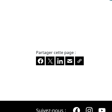
Partager cette page :
Facebook
X
LinkedIn
Envoyer à un ami
Copier le lien
Suivez-nous :