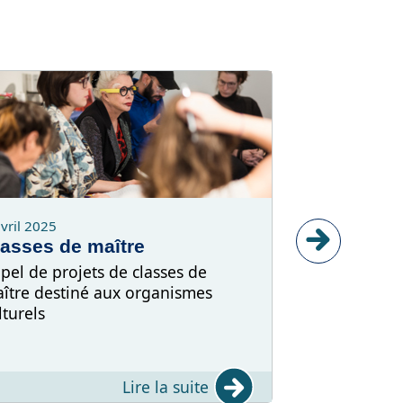
avril 2025
28 janvier 2025
lasses de maître
Patrimoine
pel de projets de classes de
Action patrim
ître destiné aux organismes
collaboration 
lturels
Québec, un a
les programme
mesure en pa
Lire la suite